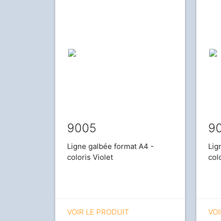
9005
9
Ligne galbée format A4 -
Lig
coloris Violet
col
VOIR LE PRODUIT
VOI