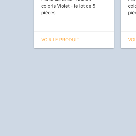
coloris Violet - le lot de 5
col
pièces
piè
VOIR LE PRODUIT
VOI