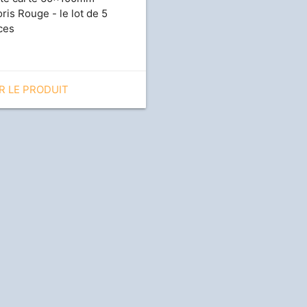
oris Rouge - le lot de 5
ces
R LE PRODUIT