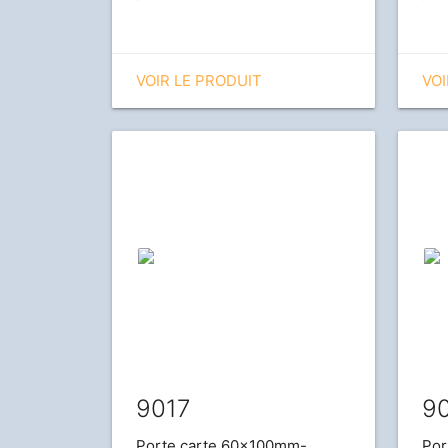
VOIR LE PRODUIT
VOI
9017
9
Porte carte 60x100mm-
Por