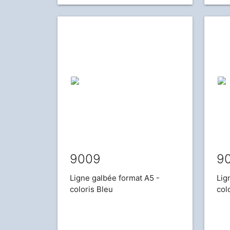
9009
9
Ligne galbée format A5 -
Lig
coloris Bleu
col