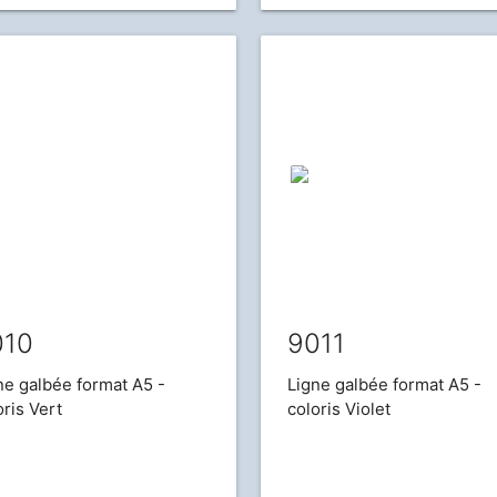
010
9011
ne galbée format A5 -
Ligne galbée format A5 -
oris Vert
coloris Violet