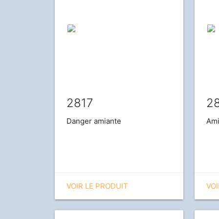
2817
2
Danger amiante
Ami
VOIR LE PRODUIT
VOI