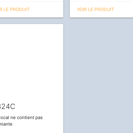
R LE PRODUIT
VOIR LE PRODUIT
824C
local ne contient pas
miante