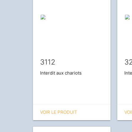
3112
3
Interdit aux chariots
Int
VOIR LE PRODUIT
VOI